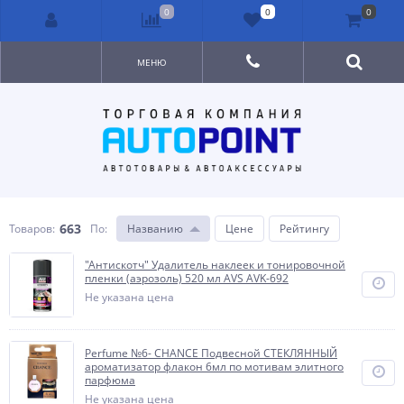
0
0
0
МЕНЮ
663
Товаров:
По
:
Названию
Цене
Рейтингу
"Антискотч" Удалитель наклеек и тонировочной
пленки (аэрозоль) 520 мл AVS AVK-692
Не указана цена
Perfume №6- CHANCE Подвесной СТЕКЛЯННЫЙ
ароматизатор флакон 6мл по мотивам элитного
парфюма
Не указана цена