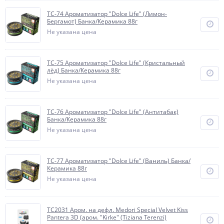
TC-74 Ароматизатор "Dolce Life" (Лимон-
Бергамот) Банка/Керамика 88г
Не указана цена
TC-75 Ароматизатор "Dolce Life" (Кристальный
лёд) Банка/Керамика 88г
Не указана цена
TC-76 Ароматизатор "Dolce Life" (Антитабак)
Банка/Керамика 88г
Не указана цена
TC-77 Ароматизатор "Dolce Life" (Ваниль) Банка/
Керамика 88г
Не указана цена
TC2031 Аром. на дефл. Medori Special Velvet Kiss
Pantera 3D (аром. "Kirke" (Tiziana Terenzi)