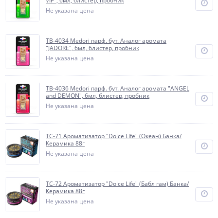
VIP", 6мл, блистер, пробник
Не указана цена
TB-4034 Medori парф. бут. Аналог аромата
"JADORE", 6мл, блистер, пробник
Не указана цена
TB-4036 Medori парф. бут. Аналог аромата "ANGEL
and DEMON", 6мл, блистер, пробник
Не указана цена
TC-71 Ароматизатор "Dolce Life" (Океан) Банка/
Керамика 88г
Не указана цена
TC-72 Ароматизатор "Dolce Life" (Бабл гам) Банка/
Керамика 88г
Не указана цена