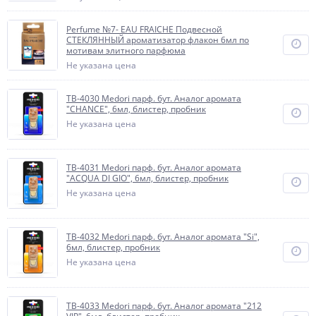
Perfume №7- EAU FRAICHE Подвесной
СТЕКЛЯННЫЙ ароматизатор флакон 6мл по
мотивам элитного парфюма
Не указана цена
TB-4030 Medori парф. бут. Аналог аромата
"CHANCE", 6мл, блистер, пробник
Не указана цена
TB-4031 Medori парф. бут. Аналог аромата
"ACQUA DI GIO", 6мл, блистер, пробник
Не указана цена
TB-4032 Medori парф. бут. Аналог аромата "Si",
6мл, блистер, пробник
Не указана цена
TB-4033 Medori парф. бут. Аналог аромата "212