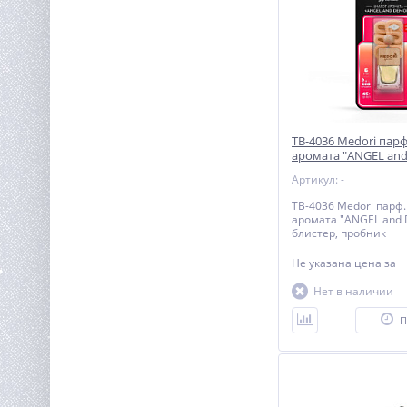
TB-4036 Medori парф
аромата "ANGEL an
6мл, блистер, проб
Артикул: -
TB-4036 Medori парф.
аромата "ANGEL and 
блистер, пробник
Не указана цена
за
Нет в наличии
П