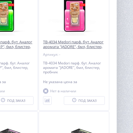
 парф. бут. Аналог
TB-4034 Medori парф. бут. Аналог
P", 6мл, блистер,
аромата "JADORE", 6мл, блистер,
пробник
Артикул: -
парф. бут. Аналог
TB-4034 Medori парф. бут. Аналог
", 6мл, блистер,
аромата "JADORE", 6мл, блистер,
пробник
на
за
Не указана цена
за
чии
Нет в наличии
ПОД ЗАКАЗ
ПОД ЗАКАЗ