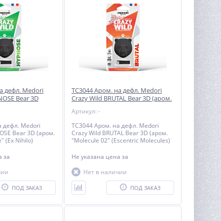
а дефл. Medori
TC3044 Аром. на дефл. Medori
NOSE Bear 3D
Crazy Wild BRUTAL Bear 3D (аром.
arcotique" (Ex
"Molecule 02" (Escentric Molecules)
Артикул: -
 дефл. Medori
TC3044 Аром. на дефл. Medori
OSE Bear 3D (аром.
Crazy Wild BRUTAL Bear 3D (аром.
" (Ex Nihilo)
"Molecule 02" (Escentric Molecules)
на
за
Не указана цена
за
чии
Нет в наличии
ПОД ЗАКАЗ
ПОД ЗАКАЗ