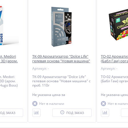
л. Medori
TK-09 Ароматизатор "Dolce Life"
TO-02 Ароматиз
 3D (аром.
гелевая основа "Новая машина"
(Бабл Гам) орг
" (Hugo Boss)
с проб. 110г
Артикул: -
Артикул: -
. Medori
TK-09 Ароматизатор "Dolce Life"
TO-02 Ароматиза
 3D (аром.
гелевая основа "Новая машина" с
(Бабл Гам) орга
 (Hugo Boss)
проб. 110г
Не указана цена
за
Не указана це
Нет в наличии
Нет в нали
ОД ЗАКАЗ
ПОД ЗАКАЗ