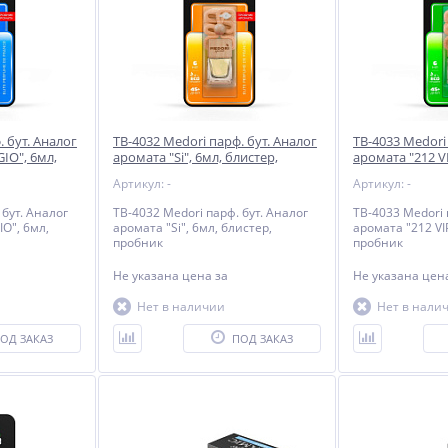
. бут. Аналог
TB-4032 Medori парф. бут. Аналог
TB-4033 Medori
IO", 6мл,
аромата "Si", 6мл, блистер,
аромата "212 VI
пробник
пробник
Артикул: -
Артикул: -
 бут. Аналог
TB-4032 Medori парф. бут. Аналог
TB-4033 Medori 
O", 6мл,
аромата "Si", 6мл, блистер,
аромата "212 VIP
пробник
пробник
Не указана цена
за
Не указана це
Клеммы АКБ AVS BTK-04E
Ароматная подвеска
R
(EURO)
«Toyota» в коричневом
Нет в наличии
Нет в нали
цвете в крафтовой
Не указана цена
Не указана цена
упаковке с мини-брелоком
ОД ЗАКАЗ
ПОД ЗАКАЗ