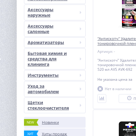
Аксессуары
наружные
Аксессуары
салонные
"Антискотч" Удалите
Ароматизаторы
тонировочной плен
(аэрозоль) 520 мл A
Артикул: -
Бытовая химия и
средства для
"Антискотч" Удалите
клининга
тонировочной пленки
520 мл AVS AVK-692
Инструменты
Не указана цена
за
Уход за
Нет в наличии
автомобилем
П
Щетки
стеклоочистителя
Новинки
NEW
Хиты продаж
ХИТ