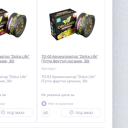
атор "Dolce Life"
TO-03 Ароматизатор "Dolce Life"
аник, 30г
(Тутти фрутти) органик, 30г
Артикул: -
тор "Dolce Life"
TO-03 Ароматизатор "Dolce Life"
ник, 30г
(Тутти фрутти) органик, 30г
на
за
Не указана цена
за
чии
Нет в наличии
ПОД ЗАКАЗ
ПОД ЗАКАЗ