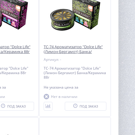
тор "Dolce Life"
TC-74 Ароматизатор "Dolce Life"
ка/Керамика 88г
(Лимон-Бергамот) Банка/
Керамика 88г
Артикул: -
тор "Dolce Life"
TC-74 Ароматизатор "Dolce Life"
а/Керамика 88г
(Лимон-Бергамот) Банка/Керамика
88г
на
за
Не указана цена
за
чии
Нет в наличии
ПОД ЗАКАЗ
ПОД ЗАКАЗ