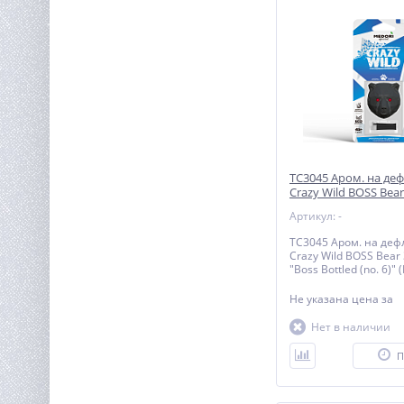
TC3045 Аром. на деф
Crazy Wild BOSS Bear
"Boss Bottled (no. 6)
Артикул: -
TC3045 Аром. на дефл
Crazy Wild BOSS Bear
"Boss Bottled (no. 6)"
Не указана цена
за
Нет в наличии
П