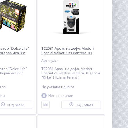
тор "Dolce Life"
TC2031 Аром. на дефл. Medori
а/Керамика 88г
Special Velvet Kiss Pantera 3D
(аром. "Kirke" (Tiziana Terenzi)
Артикул: -
тор "Dolce Life"
TC2031 Аром. на дефл. Medori
/Керамика 88г
Special Velvet Kiss Pantera 3D (аром.
"Kirke" (Tiziana Terenzi)
на
за
Не указана цена
за
чии
Нет в наличии
ПОД ЗАКАЗ
ПОД ЗАКАЗ