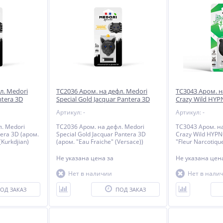
л. Medori
TC2036 Аром. на дефл. Medori
TC3043 Аром. н
ntera 3D
Special Gold Jacquar Pantera 3D
Crazy Wild HYP
ge 540"
(аром. "Eau Fraiche" (Versace))
(аром. "Fleur N
Артикул: -
Артикул: -
Nihilo)
. Medori
TC2036 Аром. на дефл. Medori
TC3043 Аром. на
tera 3D (аром.
Special Gold Jacquar Pantera 3D
Crazy Wild HYPN
(Kurkdjian)
(аром. "Eau Fraiche" (Versace))
"Fleur Narcotique
Не указана цена
за
Не указана це
Нет в наличии
Нет в нали
ОД ЗАКАЗ
ПОД ЗАКАЗ