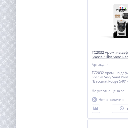
TC2032 Аром. на деф
Special Silky Sand Pa
(аром. "Baccarat Rou
Артикул: -
(Kurkdjian)
TC2032 Аром. на дефл
Special Silky Sand Pan
"Baccarat Rouge 540" 
Не указана цена
за
Нет в наличии
П