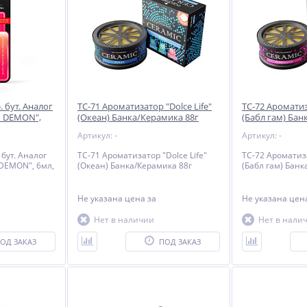
. бут. Аналог
TC-71 Ароматизатор "Dolce Life"
TC-72 Ароматиза
d DEMON",
(Океан) Банка/Керамика 88г
(Бабл гам) Бан
ник
Артикул: -
Артикул: -
 бут. Аналог
TC-71 Ароматизатор "Dolce Life"
TC-72 Ароматиза
DEMON", 6мл,
(Океан) Банка/Керамика 88г
(Бабл гам) Банк
Не указана цена
за
Не указана це
Нет в наличии
Нет в нали
ОД ЗАКАЗ
ПОД ЗАКАЗ