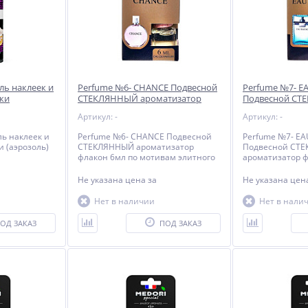
ль наклеек и
Perfume №6- CHANCE Подвесной
Perfume №7- E
ки
СТЕКЛЯННЫЙ ароматизатор
Подвесной С
VS AVK-692
флакон 6мл по мотивам
ароматизатор 
Артикул: -
Артикул: -
элитного парфюма
мотивам элит
ль наклеек и
Perfume №6- CHANCE Подвесной
Perfume №7- EA
 (аэрозоль)
СТЕКЛЯННЫЙ ароматизатор
Подвесной СТ
флакон 6мл по мотивам элитного
ароматизатор ф
парфюма
мотивам элитн
Не указана цена
за
Не указана це
Нет в наличии
Нет в нали
ОД ЗАКАЗ
ПОД ЗАКАЗ