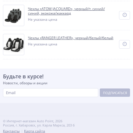
Чехлы «ATOM JACQUARD», черный/т. синий/
синий, экокожа/жаккард
Не указана цена
Чехлы «RANGER LEATHER», черный/белый/белый
Не указана цена
Будьте в курсе!
Новости, обзоры и акции
ПОДПИСАТЬСЯ
© Интернет-магазин Auto Point, 2026
Россия, г. Хабаровск, ул. Карла Маркса, 203 б
Контакты
Карта сайта