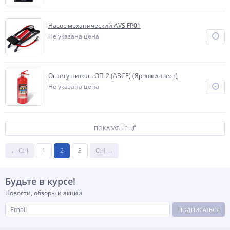
Насос механический AVS FP01
Не указана цена
Огнетушитель ОП-2 (ABCE) (Ярпожинвест)
Не указана цена
ПОКАЗАТЬ ЕЩЁ
← Ctrl
1
2
3
Ctrl →
Будьте в курсе!
Новости, обзоры и акции
ПОДПИСАТЬСЯ