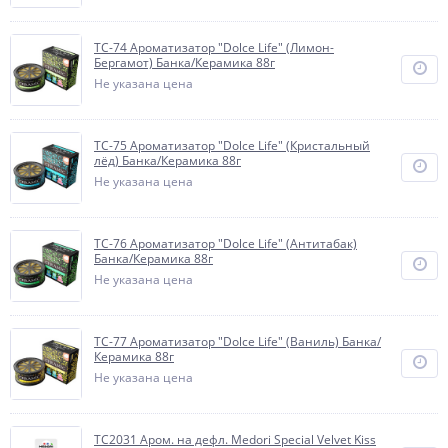
TC-74 Ароматизатор "Dolce Life" (Лимон-
Бергамот) Банка/Керамика 88г
Не указана цена
TC-75 Ароматизатор "Dolce Life" (Кристальный
лёд) Банка/Керамика 88г
Не указана цена
TC-76 Ароматизатор "Dolce Life" (Антитабак)
Банка/Керамика 88г
Не указана цена
TC-77 Ароматизатор "Dolce Life" (Ваниль) Банка/
Керамика 88г
Не указана цена
TC2031 Аром. на дефл. Medori Special Velvet Kiss